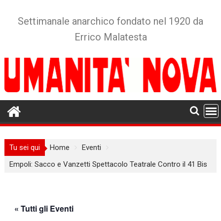
Skip
to
Settimanale anarchico fondato nel 1920 da
content
Errico Malatesta
Tu sei qui
Home
Eventi
Empoli: Sacco e Vanzetti Spettacolo Teatrale Contro il 41 Bis
« Tutti gli Eventi