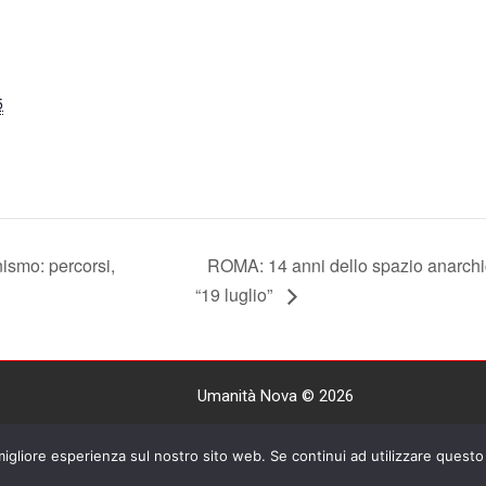
5
ismo: percorsi,
ROMA: 14 anni dello spazio anarch
“19 luglio”
Umanità Nova © 2026
Settimanale anarchico fondato nel 1920 da Errico Malatest
 migliore esperienza sul nostro sito web. Se continui ad utilizzare questo 