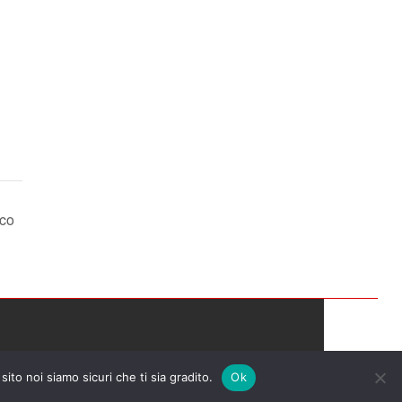
ico
a
sito noi siamo sicuri che ti sia gradito.
Ok