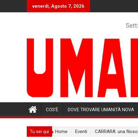
Skip
venerdì, Agosto 7, 2026
to
content
Sett
COS’È
DOVE TROVARE UMANITÀ NOVA
Tu sei qui
Home
Eventi
CARRARA: una filosof