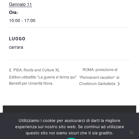
Gennaio 11
Ora:
10:00 - 17:00
LUOGO
carrara
ROMA: proiezione di
PISA: Roots and Culture XL
Edition+dibattito “La guerra si ferma qui”
“Permanent vacation” al
Benefit per Umanità Nova
Cineforum Garbatella
Utilizziamo i cookie per assicurarci di darti la migliore
Umanità Nova © 2026
esperienza sul nostro sito web. Se continui ad utilizzare
questo sito noi siamo sicuri che ti sia gradito.
Settimanale anarchico fondato nel 1920 da Errico Malatesta