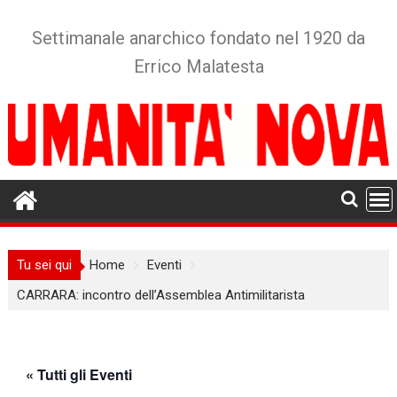
Skip
to
Settimanale anarchico fondato nel 1920 da
content
Errico Malatesta
Tu sei qui
Home
Eventi
CARRARA: incontro dell’Assemblea Antimilitarista
« Tutti gli Eventi