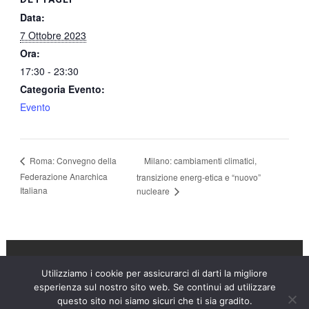
Data:
7 Ottobre 2023
Ora:
17:30 - 23:30
Categoria Evento:
Evento
Milano: cambiamenti climatici,
Roma: Convegno della
Federazione Anarchica
transizione energ-etica e “nuovo”
Italiana
nucleare
Utilizziamo i cookie per assicurarci di darti la migliore
Umanità Nova © 2026
esperienza sul nostro sito web. Se continui ad utilizzare
questo sito noi siamo sicuri che ti sia gradito.