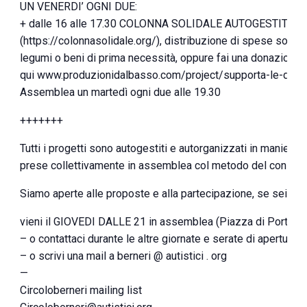
UN VENERDI’ OGNI DUE:
+ dalle 16 alle 17.30 COLONNA SOLIDALE AUTOGESTITA
(https://colonnasolidale.org/), distribuzione di spese sospes
legumi o beni di prima necessità, oppure fai una donazione
qui www.produzionidalbasso.com/project/supporta-le-distrib
Assemblea un martedì ogni due alle 19.30
+++++++
Tutti i progetti sono autogestiti e autorganizzati in maniera 
prese collettivamente in assemblea col metodo del consen
Siamo aperte alle proposte e alla partecipazione, se sei int
vieni il GIOVEDI DALLE 21 in assemblea (Piazza di Porta S.
– o contattaci durante le altre giornate e serate di apertura
– o scrivi una mail a berneri @ autistici . org
—
Circoloberneri mailing list