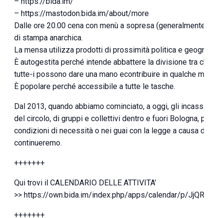
– https://bida.im/
– https://mastodon.bida.im/about/more
Dalle ore 20.00 cena con menù a sopresa (generalmente veg
di stampa anarchica.
La mensa utilizza prodotti di prossimità politica e geografic
È autogestita perché intende abbattere la divisione tra chi l
tutte-i possono dare una mano econtribuire in qualche modo
È popolare perché accessibile a tutte le tasche.
Dal 2013, quando abbiamo cominciato, a oggi, gli incassi sono 
del circolo, di gruppi e collettivi dentro e fuori Bologna, pe
condizioni di necessità o nei guai con la legge a causa delle 
continueremo.
+++++++
Qui trovi il CALENDARIO DELLE ATTIVITA’
>> https://own.bida.im/index.php/apps/calendar/p/JjQ
+++++++