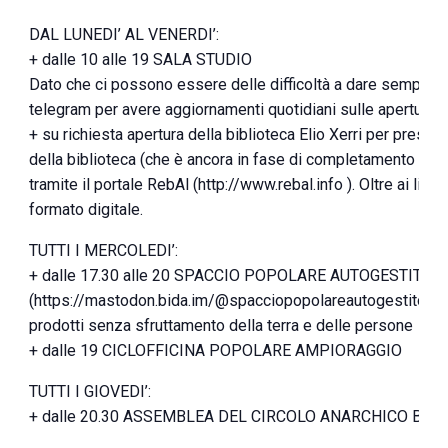
DAL LUNEDI’ AL VENERDI’:
+ dalle 10 alle 19 SALA STUDIO
Dato che ci possono essere delle difficoltà a dare sempre c
telegram per avere aggiornamenti quotidiani sulle aperture 
+ su richiesta apertura della biblioteca Elio Xerri per prestiti
della biblioteca (che è ancora in fase di completamento e d
tramite il portale RebAl (http://www.rebal.info ). Oltre ai libri
formato digitale.
TUTTI I MERCOLEDI’:
+ dalle 17.30 alle 20 SPACCIO POPOLARE AUTOGESTITO
(https://mastodon.bida.im/@spacciopopolareautogestito), all
prodotti senza sfruttamento della terra e delle persone
+ dalle 19 CICLOFFICINA POPOLARE AMPIORAGGIO
TUTTI I GIOVEDI’:
+ dalle 20.30 ASSEMBLEA DEL CIRCOLO ANARCHICO BER