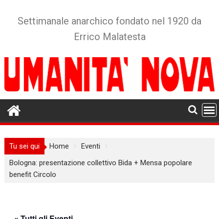
Skip
to
Settimanale anarchico fondato nel 1920 da
content
Errico Malatesta
Tu sei qui
Home
Eventi
Bologna: presentazione collettivo Bida + Mensa popolare
benefit Circolo
« Tutti gli Eventi