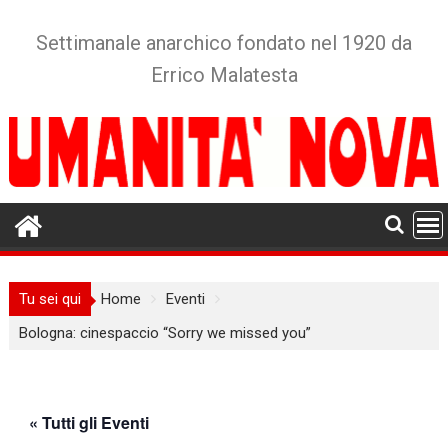
Skip
to
Settimanale anarchico fondato nel 1920 da
content
Errico Malatesta
Tu sei qui
Home
Eventi
Bologna: cinespaccio “Sorry we missed you”
« Tutti gli Eventi