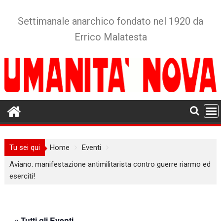
Skip
to
Settimanale anarchico fondato nel 1920 da
content
Errico Malatesta
Tu sei qui
Home
Eventi
Aviano: manifestazione antimilitarista contro guerre riarmo ed
eserciti!
« Tutti gli Eventi