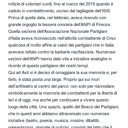
milizie di volontari curdi, fino al marzo del 2019 quando è
caduto in combattimento, ucciso dai tagliagole dell’ISIS.
Prima di quella data, nel febbraio, aveva ricevuto con
grande orgoglio la tessera onoraria dell’ANPI di Firenze.
Quella sezione dell’Associazione Nazionale Partigiani
d’Italia aveva riconosciuto nell’attività combattente di Orso
qualcosa di molto affine ai valori dei partigiani che in Italia
avevano lottato contro la barbarie nazifascista. Numerose
sezioni dell’ANPI hanno dato vita a iniziative analoghe in
ricordo di questo partigiano dei nostri tempi.
Qui ad Asti si è deciso di omaggiare la sua memoria e, per
farlo, è stata posta una targa. Proprio qui sui muri
dell’anfiteatro al centro del parco: non solo per riannodare
simbolicamente la memoria dei combattenti per la libertà di
ieri e di oggi, ma anche per continuare a vivere questo
luogo della città. Uno spazio, quello del Bosco dei Partigiani,
che in questi anni abbiamo attraversato con numerose
iniziative (teatro, poesia, musica, mostre, dibattiti,
presentazioni, giornate di pulizia), convinti del fatto che il