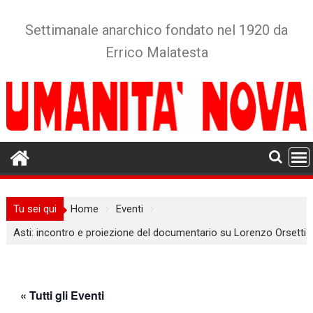
Skip
to
Settimanale anarchico fondato nel 1920 da
content
Errico Malatesta
Tu sei qui
Home
Eventi
Asti: incontro e proiezione del documentario su Lorenzo Orsetti
« Tutti gli Eventi