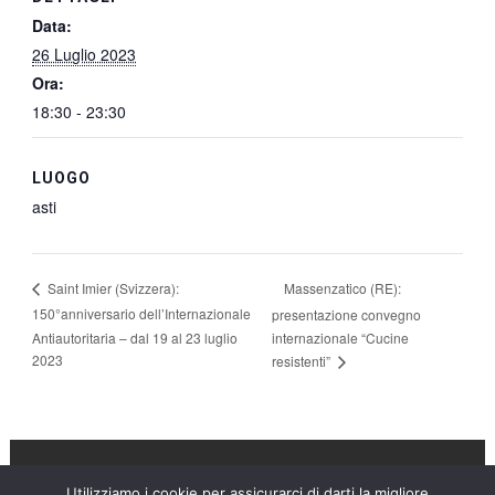
Data:
26 Luglio 2023
Ora:
18:30 - 23:30
LUOGO
asti
Massenzatico (RE):
Saint Imier (Svizzera):
150°anniversario dell’Internazionale
presentazione convegno
Antiautoritaria – dal 19 al 23 luglio
internazionale “Cucine
2023
resistenti”
Utilizziamo i cookie per assicurarci di darti la migliore