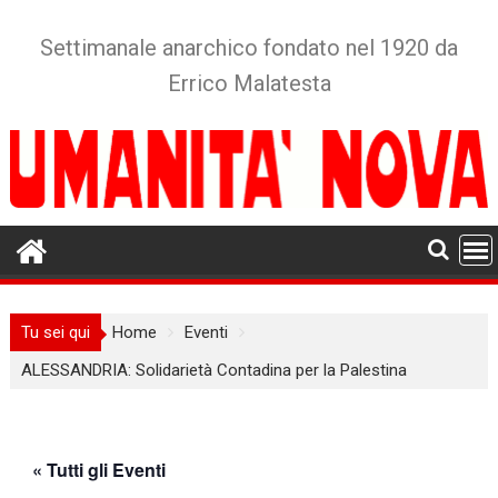
Skip
to
Settimanale anarchico fondato nel 1920 da
content
Errico Malatesta
Tu sei qui
Home
Eventi
ALESSANDRIA: Solidarietà Contadina per la Palestina
« Tutti gli Eventi