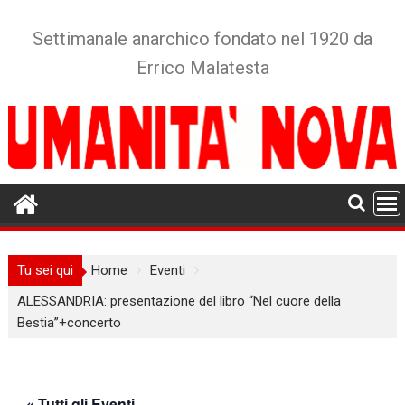
Skip
to
Settimanale anarchico fondato nel 1920 da
content
Errico Malatesta
Tu sei qui
Home
Eventi
ALESSANDRIA: presentazione del libro “Nel cuore della
Bestia”+concerto
« Tutti gli Eventi