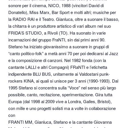
sonore per il cinema, NICO, 1988 (vincitori David di
Donatello), Miss Marx, Bar Sport e molti altri; musiche per
la RADIO RAI e il Teatro. Gianluca, oltre a suonare il basso,
la chitarra è un produttore artistico di vari album nel suo
FRIDA’S STUDIO, a Rivoli (TO). Ha suonato in varie
incarnazioni del gruppo FraNTI, sin dai primi anni 90.
Stefano ha iniziato giovanissimo a suonare in gruppi di
“canto politico-folk” a metà anni 70 per poi dedicarsi al Jazz
e la composizione di canzoni. Nel 1982 fonda (con la
cantante LALLI e altri Compagni) FRaNTI e l’etichetta
indipendente BLU BUS, unitamente ai Valdostani punk-
rockers KINA, ai quali si unisce per 3 anni (1990-1993). Dal
1995 Stefano si concentra sulla “Voce” nel senso più largo
possibile, canto, recitazione, sperimentazione. Gira tutta
Europa (dal 1998 al 2009 vive a Londra, Galles, Bristol),
con mille e uno progetti solisti ma a volte in collaborazione
con
FRANTI MM, Gianluca, Stefano e la cantante Giovanna