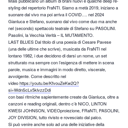
Mais pubblicano un album di brani nuovi e qualche deep re-
styling del repertorio FraNTI. Siamo a metà 2019, iniziano a
suonare dal vivo ma poi arriva il COVID…. nel 2024
Gianluca e Stefano, suonano dal vivo come duo ma anche
nel (secondo) spettacolo teatrale di Stefano su PASOLINI.
Pasolini, la Vecchia Verità – IL MUTAMENTO.
LAST BLUES Dal titolo di una poesia di Cesare Pavese
(una delle ultime che scrive), musicata da FraNTI nel
lontano 1982, i due decidono di darsi un nome, un set
strutturato ma sempre con l’esigenza di mettere in scena
parole, musica e immagini in modo diretto, viscerale,
avvolgente. Come descritto nel
video
https://youtu.be/KfvouZeKw2Q?
si=WdnScLx5klvzzDdi
con basi ritmiche sapientemente create da Gianluca, oltre a
canzoni e reading originali, dentro c’è NICO, LINTON
KWESI JOHNSON, VIDEOproiezione, FRaNTI, PASOLINI,
JOY DIVISION, tutto rivisto e rovesciato dal palco.
Si può venire anche solo ad una delle iniziative della