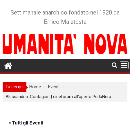
Skip
to
Settimanale anarchico fondato nel 1920 da
content
Errico Malatesta
Tu sei qui
Home
Eventi
Alessandria: Contagion | cineforum all’aperto PerlaNera
« Tutti gli Eventi