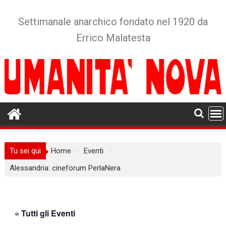
Skip
to
Settimanale anarchico fondato nel 1920 da
content
Errico Malatesta
Tu sei qui
Home
Eventi
Alessandria: cineforum PerlaNera
« Tutti gli Eventi