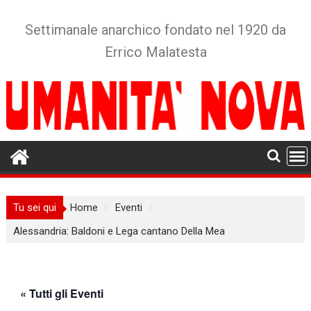
Skip
to
Settimanale anarchico fondato nel 1920 da
content
Errico Malatesta
Tu sei qui
Home
Eventi
Alessandria: Baldoni e Lega cantano Della Mea
« Tutti gli Eventi