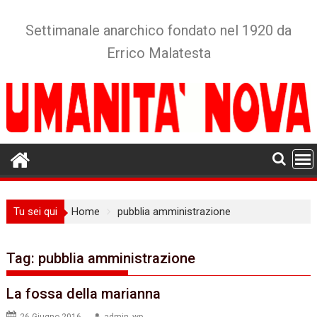
Skip
to
Settimanale anarchico fondato nel 1920 da
content
Errico Malatesta
Tu sei qui
Home
pubblia amministrazione
Tag:
pubblia amministrazione
La fossa della marianna