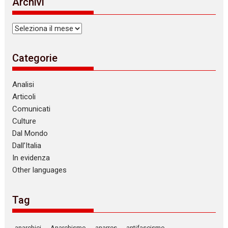
Archivi
c
e
Archivi
Categorie
Analisi
Articoli
Comunicati
Culture
Dal Mondo
Dall’Italia
In evidenza
Other languages
Tag
anarchici
Anarchismo
anarres
antifascismo