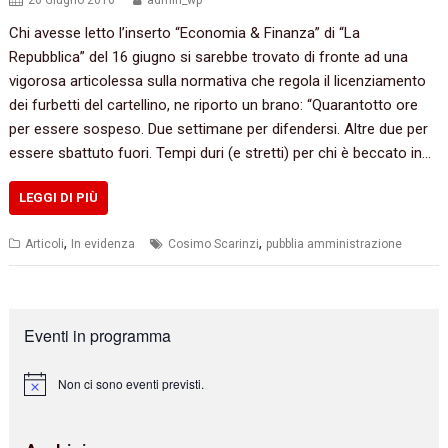
26 Giugno 2016
admin_wp
Chi avesse letto l’inserto‭ “‬Economia‭ & ‬Finanza‭” ‬di‭ “‬La
Repubblica‭” ‬del‭ ‬16‭ ‬giugno si sarebbe trovato di fronte ad una
vigorosa articolessa sulla normativa che regola il licenziamento
dei furbetti del cartellino,‭ ‬ne riporto un brano: ‭“‬Quarantotto ore
per essere sospeso.‭ ‬Due settimane per difendersi.‭ ‬Altre due per
essere sbattuto fuori.‭ ‬Tempi duri‭ (‬e stretti‭) ‬per chi è beccato in…
LEGGI DI PIÙ
,
,
Articoli
In evidenza
Cosimo Scarinzi
pubblia amministrazione
Eventi in programma
Non ci sono eventi previsti.
N
o
t
i