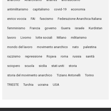
antimilitarismo
capitalismo
covid-19
economia
enrico voccia
FAI
fascismo
Federazione Anarchica Italiana
femminismo
Francia
governo
Guerra
israele
Kurdistan
lavoro
Livorno
lotte sociali
Milano
militarismo
mondo del lavoro
movimento anarchico
nato
palestina
razzismo
repressione
Rojava
roma
russia
sanità
sciopero
scuola
sicilia
stati uniti
storia
storia del movimento anarchico
Tiziano Antonelli
Torino
TRIESTE
Turchia
ucraina
USA