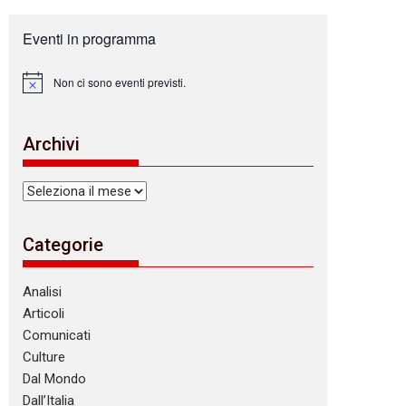
Eventi in programma
Non ci sono eventi previsti.
N
o
t
i
Archivi
c
e
Archivi
Categorie
Analisi
Articoli
Comunicati
Culture
Dal Mondo
Dall’Italia