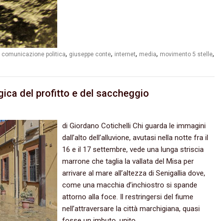
,
,
,
,
,
,
comunicazione politica
giuseppe conte
internet
media
movimento 5 stelle
ogica del profitto e del saccheggio
di Giordano Cotichelli Chi guarda le immagini
dall’alto dell’alluvione, avutasi nella notte fra il
16 e il 17 settembre, vede una lunga striscia
marrone che taglia la vallata del Misa per
arrivare al mare all’altezza di Senigallia dove,
come una macchia d’inchiostro si spande
attorno alla foce. Il restringersi del fiume
nell’attraversare la città marchigiana, quasi
fosse un imbuto, unito…