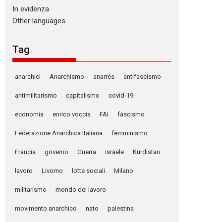
In evidenza
Other languages
Tag
anarchici
Anarchismo
anarres
antifascismo
antimilitarismo
capitalismo
covid-19
economia
enrico voccia
FAI
fascismo
Federazione Anarchica Italiana
femminismo
Francia
governo
Guerra
israele
Kurdistan
lavoro
Livorno
lotte sociali
Milano
militarismo
mondo del lavoro
movimento anarchico
nato
palestina