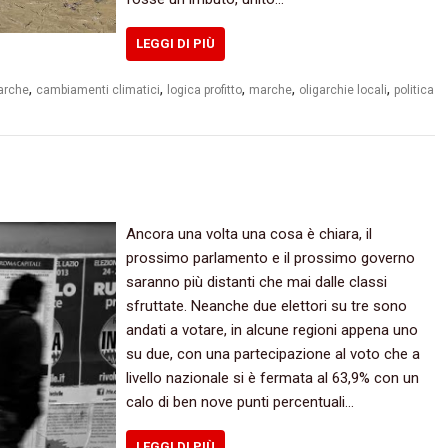
LEGGI DI PIÙ
,
,
,
,
,
arche
cambiamenti climatici
logica profitto
marche
oligarchie locali
politica
Ancora una volta una cosa è chiara, il
prossimo parlamento e il prossimo governo
saranno più distanti che mai dalle classi
sfruttate. Neanche due elettori su tre sono
andati a votare, in alcune regioni appena uno
su due, con una partecipazione al voto che a
livello nazionale si è fermata al 63,9% con un
calo di ben nove punti percentuali…
LEGGI DI PIÙ