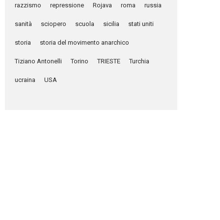
razzismo
repressione
Rojava
roma
russia
sanità
sciopero
scuola
sicilia
stati uniti
storia
storia del movimento anarchico
Tiziano Antonelli
Torino
TRIESTE
Turchia
ucraina
USA