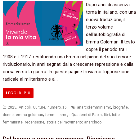
Dopo anni di assenza
torna in italiano, con una
nuova traduzione, il
terzo volume
dell’autobiografia di
Emma Goldman. Il testo
copre il periodo tra il
1908 e il 1917, restituendo una Emma nel pieno del suo fervore
rivoluzionario, in anni segnati dalla crescente repressione e dalla
corsa verso la guerra. In queste pagine troviamo l’opposizione
radicale al militarismo e al…
LEGGI DI PIÙ
,
,
,
,
,
2025
Articoli
Culture
numero_16
anarcofemminismo
biografie
,
,
,
,
,
donne
emma goldman
femminismo
i Quaderni di Paola
libri
lotte
,
,
femministe
recensione
storia del movimento anarchico