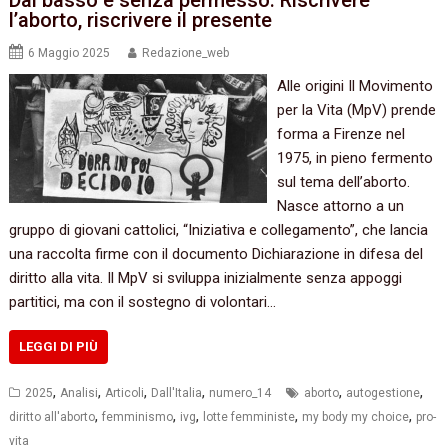
Dal basso e senza permesso. Riscrivere
l’aborto, riscrivere il presente
6 Maggio 2025
Redazione_web
Alle origini Il Movimento
per la Vita (MpV) prende
forma a Firenze nel
1975, in pieno fermento
sul tema dell’aborto.
Nasce attorno a un
gruppo di giovani cattolici, “Iniziativa e collegamento”, che lancia
una raccolta firme con il documento Dichiarazione in difesa del
diritto alla vita. Il MpV si sviluppa inizialmente senza appoggi
partitici, ma con il sostegno di volontari…
LEGGI DI PIÙ
,
,
,
,
,
,
2025
Analisi
Articoli
Dall'Italia
numero_14
aborto
autogestione
,
,
,
,
,
diritto all'aborto
femminismo
ivg
lotte femministe
my body my choice
pro-
vita