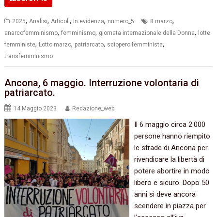
,
,
,
,
,
2025
Analisi
Articoli
In evidenza
numero_5
8 marzo
,
,
,
anarcofemminismo
femminismo
giornata internazionale della Donna
lotte
,
,
,
,
femministe
Lotto marzo
patriarcato
sciopero femminista
transfemminismo
Ancona, 6 maggio. Interruzione volontaria di
patriarcato.
14 Maggio 2023
Redazione_web
Il 6 maggio circa 2.000
persone hanno riempito
le strade di Ancona per
rivendicare la libertà di
potere abortire in modo
libero e sicuro. Dopo 50
anni si deve ancora
scendere in piazza per