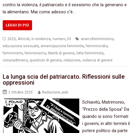
contro la violenza, il patriarcato e il sessismo che la generano e
la alimentano. Mai come adesso c’è…
LEGGI DI PIÙ
,
,
,
,
2025
Articoli
In evidenza
numero_33
anarcofemminismo
,
,
,
educazione sessuale
emancipazione femminile
femminicidio
,
,
,
,
femminismi
femminismo
libertà di genere
lotte femministe
,
,
,
nonunadimeno
questioni di genere
redazione
violenza di genere
La lunga scia del patriarcato. Riflessioni sulle
oppressioni
2 Ottobre 2025
Redazione_web
Schiavitù, Matrimonio,
“Prezzo della Sposa” Da
quando si sono formati
i governi, in altri termini il
potere politico da parte