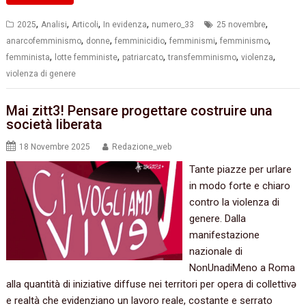
,
,
,
,
,
2025
Analisi
Articoli
In evidenza
numero_33
25 novembre
,
,
,
,
,
anarcofemminismo
donne
femminicidio
femminismi
femminismo
,
,
,
,
,
femminista
lotte femministe
patriarcato
transfemminismo
violenza
violenza di genere
Mai zitt3! Pensare progettare costruire una
società liberata
18 Novembre 2025
Redazione_web
Tante piazze per urlare
in modo forte e chiaro
contro la violenza di
genere. Dalla
manifestazione
nazionale di
NonUnadiMeno a Roma
alla quantità di iniziative diffuse nei territori per opera di collettivə
e realtà che evidenziano un lavoro reale, costante e serrato