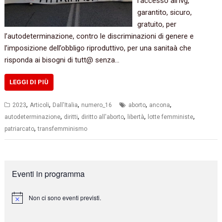
l’accesso all’ivg,
garantito, sicuro,
gratuito, per
l’autodeterminazione, contro le discriminazioni di genere e
l’imposizione dell’obbligo riproduttivo, per una sanitaà che
risponda ai bisogni di tutt@ senza…
LEGGI DI PIÙ
,
,
,
,
,
2023
Articoli
Dall'Italia
numero_16
aborto
ancona
,
,
,
,
,
autodeterminazione
diritti
diritto all'aborto
libertà
lotte femministe
,
patriarcato
transfemminismo
Eventi in programma
Non ci sono eventi previsti.
N
o
t