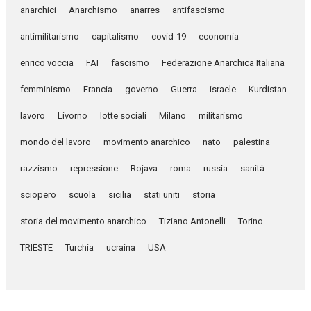
anarchici
Anarchismo
anarres
antifascismo
antimilitarismo
capitalismo
covid-19
economia
enrico voccia
FAI
fascismo
Federazione Anarchica Italiana
femminismo
Francia
governo
Guerra
israele
Kurdistan
lavoro
Livorno
lotte sociali
Milano
militarismo
mondo del lavoro
movimento anarchico
nato
palestina
razzismo
repressione
Rojava
roma
russia
sanità
sciopero
scuola
sicilia
stati uniti
storia
storia del movimento anarchico
Tiziano Antonelli
Torino
TRIESTE
Turchia
ucraina
USA