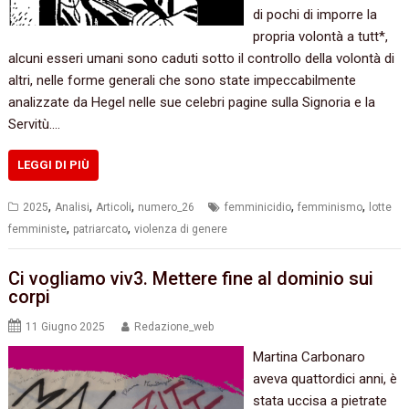
di pochi di imporre la
propria volontà a tutt*,
alcuni esseri umani sono caduti sotto il controllo della volontà di
altri, nelle forme generali che sono state impeccabilmente
analizzate da Hegel nelle sue celebri pagine sulla Signoria e la
Servitù.…
LEGGI DI PIÙ
,
,
,
,
,
2025
Analisi
Articoli
numero_26
femminicidio
femminismo
lotte
,
,
femministe
patriarcato
violenza di genere
Ci vogliamo viv3. Mettere fine al dominio sui
corpi
11 Giugno 2025
Redazione_web
Martina Carbonaro
aveva quattordici anni, è
stata uccisa a pietrate