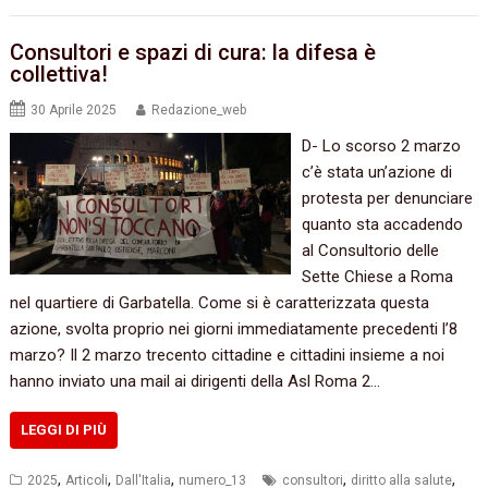
Consultori e spazi di cura: la difesa è
collettiva!
30 Aprile 2025
Redazione_web
D- Lo scorso 2 marzo
c’è stata un’azione di
protesta per denunciare
quanto sta accadendo
al Consultorio delle
Sette Chiese a Roma
nel quartiere di Garbatella. Come si è caratterizzata questa
azione, svolta proprio nei giorni immediatamente precedenti l’8
marzo? Il 2 marzo trecento cittadine e cittadini insieme a noi
hanno inviato una mail ai dirigenti della Asl Roma 2…
LEGGI DI PIÙ
,
,
,
,
,
2025
Articoli
Dall'Italia
numero_13
consultori
diritto alla salute