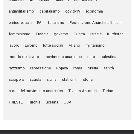
antimilitarismo
capitalismo
covid-19
economia
enrico voccia
FAI
fascismo
Federazione Anarchica Italiana
femminismo
Francia
governo
Guerra
israele
Kurdistan
lavoro
Livorno
lotte sociali
Milano
militarismo
mondo del lavoro
movimento anarchico
nato
palestina
razzismo
repressione
Rojava
roma
russia
sanità
sciopero
scuola
sicilia
stati uniti
storia
storia del movimento anarchico
Tiziano Antonelli
Torino
TRIESTE
Turchia
ucraina
USA