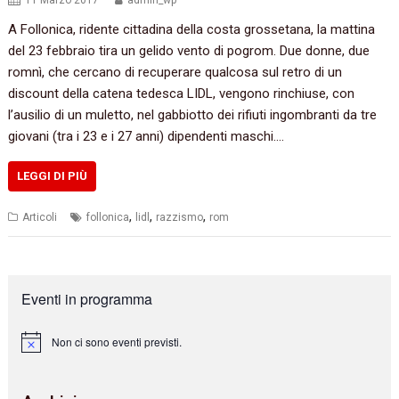
11 Marzo 2017
admin_wp
A Follonica, ridente cittadina della costa grossetana, la mattina
del 23 febbraio tira un gelido vento di pogrom. Due donne, due
romnì, che cercano di recuperare qualcosa sul retro di un
discount della catena tedesca LIDL, vengono rinchiuse, con
l’ausilio di un muletto, nel gabbiotto dei rifiuti ingombranti da tre
giovani (tra i 23 e i 27 anni) dipendenti maschi.…
LEGGI DI PIÙ
,
,
,
Articoli
follonica
lidl
razzismo
rom
Eventi in programma
Non ci sono eventi previsti.
N
o
t
i