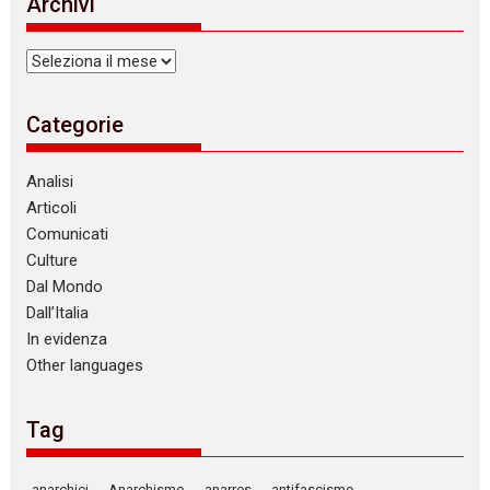
Archivi
c
e
Archivi
Categorie
Analisi
Articoli
Comunicati
Culture
Dal Mondo
Dall’Italia
In evidenza
Other languages
Tag
anarchici
Anarchismo
anarres
antifascismo