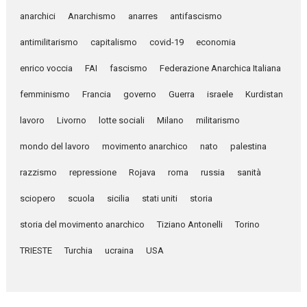
anarchici
Anarchismo
anarres
antifascismo
antimilitarismo
capitalismo
covid-19
economia
enrico voccia
FAI
fascismo
Federazione Anarchica Italiana
femminismo
Francia
governo
Guerra
israele
Kurdistan
lavoro
Livorno
lotte sociali
Milano
militarismo
mondo del lavoro
movimento anarchico
nato
palestina
razzismo
repressione
Rojava
roma
russia
sanità
sciopero
scuola
sicilia
stati uniti
storia
storia del movimento anarchico
Tiziano Antonelli
Torino
TRIESTE
Turchia
ucraina
USA