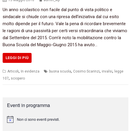
15 Maggio 2016
admin_wp
Un anno scolastico non facile dal punto di vista politico e
sindacale si chiude con una ripresa dell’iniziativa dal cui esito
molto dipende per il futuro. Vale la pena di ricordare brevemente
le ragioni di una passività per certi versi straordinaria che viviamo
dal Settembre del 2015. Com’è noto la mobilitazione contro la
Buona Scuola del Maggio-Giugno 2015 ha avuto…
LEGGI DI PIÙ
,
,
,
,
Articoli
In evidenza
buona scuola
Cosimo Scarinzi
invalsi
legge
,
107
sciopero
Eventi in programma
Non ci sono eventi previsti.
N
o
t