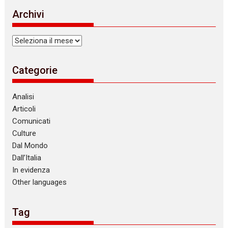
i
Archivi
c
e
Archivi
Categorie
Analisi
Articoli
Comunicati
Culture
Dal Mondo
Dall’Italia
In evidenza
Other languages
Tag