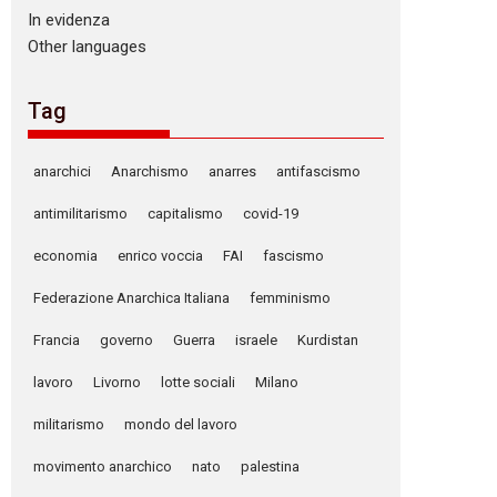
In evidenza
Other languages
Tag
anarchici
Anarchismo
anarres
antifascismo
antimilitarismo
capitalismo
covid-19
economia
enrico voccia
FAI
fascismo
Federazione Anarchica Italiana
femminismo
Francia
governo
Guerra
israele
Kurdistan
lavoro
Livorno
lotte sociali
Milano
militarismo
mondo del lavoro
movimento anarchico
nato
palestina