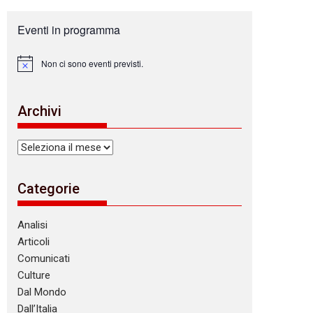
Eventi in programma
Non ci sono eventi previsti.
N
o
t
i
Archivi
c
e
Archivi
Categorie
Analisi
Articoli
Comunicati
Culture
Dal Mondo
Dall’Italia